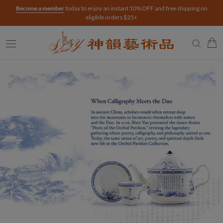
跳
 on
FREE Ground Shipping on Eligible Orders $75+
過
內
容
Shen Yun Collections