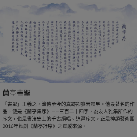
蘭亭書聖
「書聖」王羲之，流傳至今的真跡卻寥若晨星。他最著名的作
品，便是《蘭亭集序》——三百二十四字，為友人雅集所作的
序文，也是書法史上的千古絕唱。這篇序文，正是神韻藝術團
2016年舞劇《蘭亭舒序》之靈感來源。