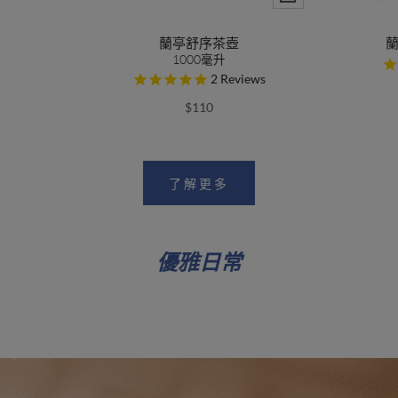
蘭亭舒序茶壺
1000毫升
2
Reviews
$110
了解更多
優雅日常
取消靜音